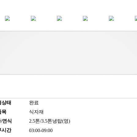
행상태
완료
품목
식자재
/연식
2.5톤/3.5톤냉탑(영)
무시간
03:00-09:00