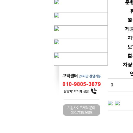
운
월
제
지
보
할
차량
0