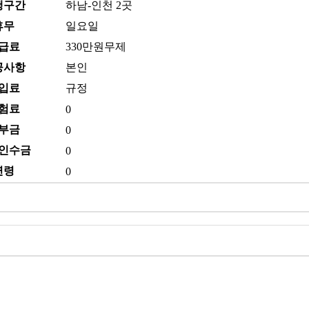
행구간
하남-인천 2곳
휴무
일요일
급료
330만원무제
공사항
본인
입료
규정
험료
0
부금
0
인수금
0
연령
0