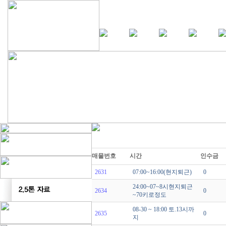
매물번호
시간
인수금
2631
07:00~16:00(현지퇴근)
0
24:00~07~8시현지퇴근
2634
0
~70키로정도
08-30 ~ 18:00 토.13시까
2635
0
지